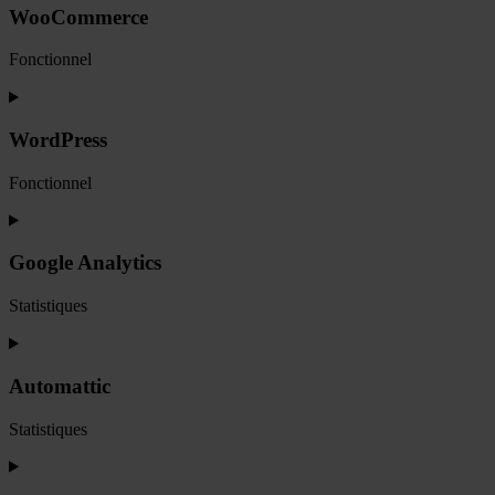
service
WooCommerce
php
Fonctionnel
Consent
to
service
WordPress
woocommerce
Fonctionnel
Consent
to
service
Google Analytics
wordpress
Statistiques
Consent
to
service
Automattic
google-
analytics
Statistiques
Consent
to