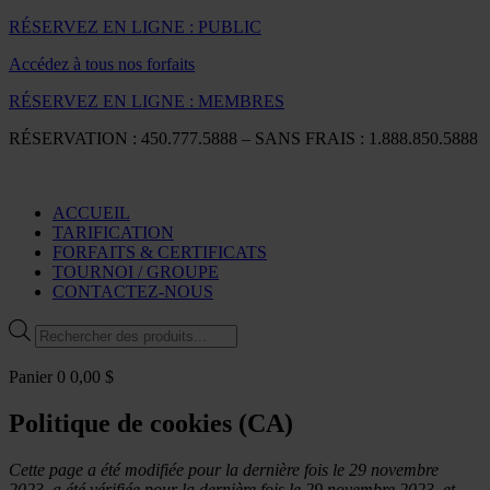
RÉSERVEZ EN LIGNE : PUBLIC
Accédez à tous nos forfaits
RÉSERVEZ EN LIGNE : MEMBRES
RÉSERVATION : 450.777.5888 – SANS FRAIS : 1.888.850.5888
ACCUEIL
TARIFICATION
FORFAITS & CERTIFICATS
TOURNOI / GROUPE
CONTACTEZ-NOUS
Recherche
de
produits
Panier
0
0,00
$
Politique de cookies (CA)
Cette page a été modifiée pour la dernière fois le 29 novembre
2023, a été vérifiée pour la dernière fois le 29 novembre 2023, et