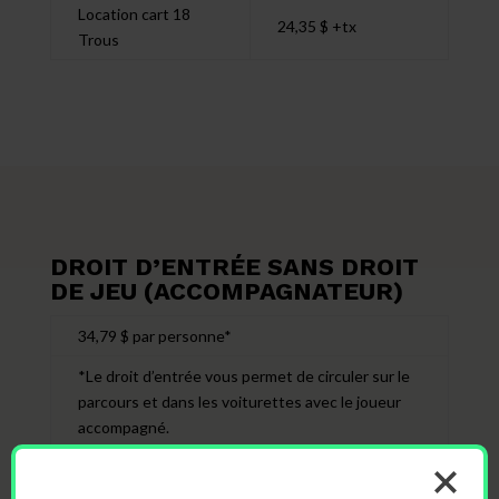
Location cart 18
24,35 $ +tx
Trous
DROIT D’ENTRÉE SANS DROIT
DE JEU (ACCOMPAGNATEUR)
34,79 $ par personne*
*Le droit d’entrée vous permet de circuler sur le
parcours et dans les voiturettes avec le joueur
accompagné.