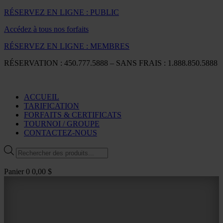
RÉSERVEZ EN LIGNE : PUBLIC
Accédez à tous nos forfaits
RÉSERVEZ EN LIGNE : MEMBRES
RÉSERVATION : 450.777.5888 – SANS FRAIS : 1.888.850.5888
ACCUEIL
TARIFICATION
FORFAITS & CERTIFICATS
TOURNOI / GROUPE
CONTACTEZ-NOUS
Recherche
de
produits
Panier
0
0,00
$