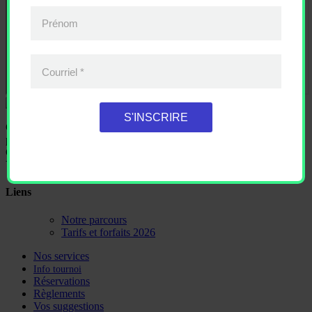
Prénom
Courriel
*
S'INSCRIRE
Ce n'est pas un hasard si le Club de golf le Rocher a mérité la
première place dans la catégorie Grande enetreprise de service au
Gala des Prix Distinction 2006 de la Chambre de commerce Haute-
Yamaska et région.
Liens
Notre parcours
Tarifs et forfaits 2026
Nos services
Info tournoi
Réservations
Règlements
Vos suggestions