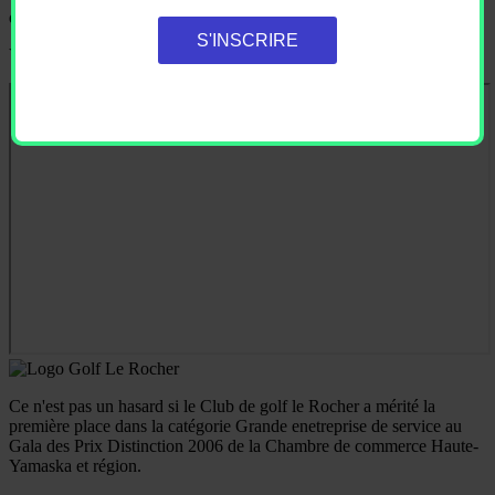
d'événements.
S'INSCRIRE
Vous pouvez vous désabonner en tout temps.
Ce n'est pas un hasard si le Club de golf le Rocher a mérité la
première place dans la catégorie Grande enetreprise de service au
Gala des Prix Distinction 2006 de la Chambre de commerce Haute-
Yamaska et région.