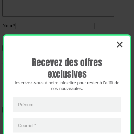
Nom
*
E-mail
*
Recevez des offres
Produits similaires
exclusives
Inscrivez-vous à notre infolettre pour rester à l'affût de
casquette à l’effigie du 35e
nos nouveautés.
49,99
$
Prénom
Rechercher :
Soyez les premiers au courant!
Courriel
*
Vous recevrez en primeur les promotions de saison et les rabais