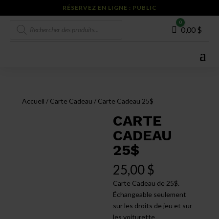
RÉSERVEZ EN LIGNE : PUBLIC
Recherche
0
Panier
0,00
$
de
produits
Accueil
/
Carte Cadeau
/ Carte Cadeau 25$
CARTE
CADEAU
25$
25,00
$
Carte Cadeau de 25$.
Échangeable seulement
sur les droits de jeu et sur
les voiturette