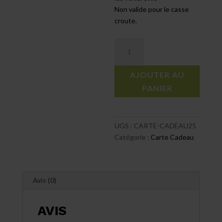
Non valide pour le casse
croute.
quantité
de
Carte
AJOUTER AU
Cadeau
PANIER
25$
UGS :
CARTE-CADEAU25
Catégorie :
Carte Cadeau
Avis (0)
AVIS