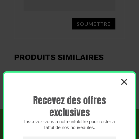
PRODUITS SIMILAIRES
CARTE CADEAU 15$
15,00
$
Recevez des offres
exclusives
Inscrivez-vous à notre infolettre pour rester à
l'affût de nos nouveautés.
SOYEZ LES PREMIERS