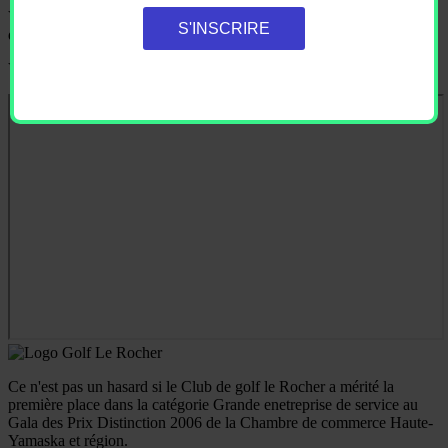
Vous recevrez en primeur les promotions de saison et les rabais
S'INSCRIRE
d'événements.
Vous pouvez vous désabonner en tout temps.
Ce n'est pas un hasard si le Club de golf le Rocher a mérité la
première place dans la catégorie Grande enetreprise de service au
Gala des Prix Distinction 2006 de la Chambre de commerce Haute-
Yamaska et région.