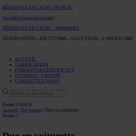
RÉSERVEZ EN LIGNE : PUBLIC
Accédez à tous nos forfaits
RÉSERVEZ EN LIGNE : MEMBRES
RÉSERVATION : 450.777.5888 – SANS FRAIS : 1.888.850.5888
ACCUEIL
TARIFICATION
FORFAITS & CERTIFICATS
TOURNOI / GROUPE
CONTACTEZ-NOUS
Recherche
de
produits
Panier
0
0,00
$
Accueil
/
Pré-Saison
/ Duo en voiturette
Promo !
Duo en voiturette