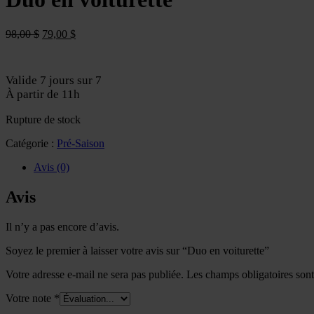
Le
Le
98,00
$
79,00
$
prix
prix
initial
actuel
était :
est :
Valide 7 jours sur 7
98,00 $.
79,00 $.
À partir de 11h
Rupture de stock
Catégorie :
Pré-Saison
Avis (0)
Avis
Il n’y a pas encore d’avis.
Soyez le premier à laisser votre avis sur “Duo en voiturette”
Votre adresse e-mail ne sera pas publiée.
Les champs obligatoires son
Votre note
*