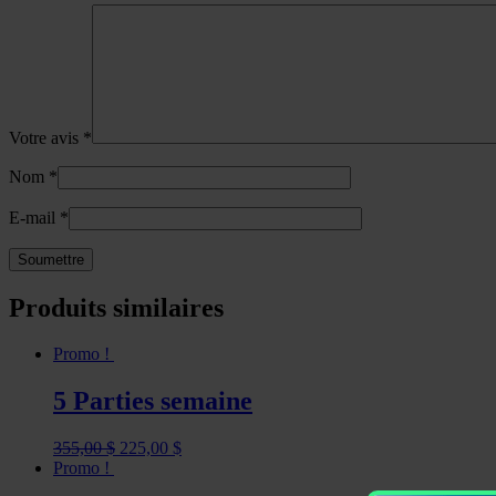
Votre avis
*
Nom
*
E-mail
*
Produits similaires
Promo !
5 Parties semaine
Le
Le
355,00
$
225,00
$
prix
prix
Promo !
initial
actuel