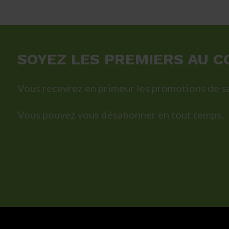
initial
actuel
était :
est :
74,75 $.
45,00 $.
SOYEZ LES PREMIERS AU C
Vous recevrez en primeur les promotions de sa
Vous pouvez vous désabonner en tout temps.