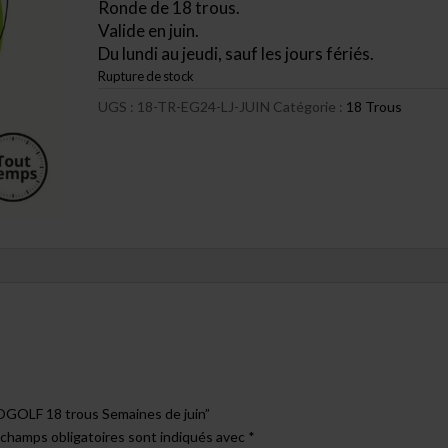
Ronde de 18 trous.
69,75 $.
40,00 $.
Valide en juin.
Du lundi au jeudi, sauf les jours fériés.
Rupture de stock
UGS :
18-TR-EG24-LJ-JUIN
Catégorie :
18 Trous
XPOGOLF 18 trous Semaines de juin”
 champs obligatoires sont indiqués avec
*