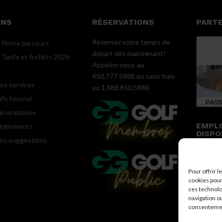
ENS
RÉSERVATIONS
PART
Réservez votre temps de
Notre parcours
départ dès maintenant!
Tarifs et forfaits 2026
Appelez-nous au
450.777.5888 ou sans frais
os services
au 1.888.850.5888
nfo tournoi
éservations
EMPL
èglements
DISPO
os suggestions
VOIR
Pour offrir 
cookies pour
ces technolo
navigation ou
consentement