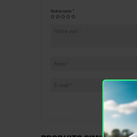
Votre note
*