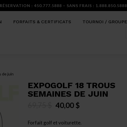
RÉSERVATION : 450.777.5888 – SANS FRAIS : 1.888.850.588
N
FORFAITS & CERTIFICATS
TOURNOI / GROUP
p
de juin
EXPOGOLF 18 TROUS
SEMAINES DE JUIN
Le
Le
69,75
$
40,00
$
prix
prix
initial
actuel
Forfait golf et voiturette.
était :
est :