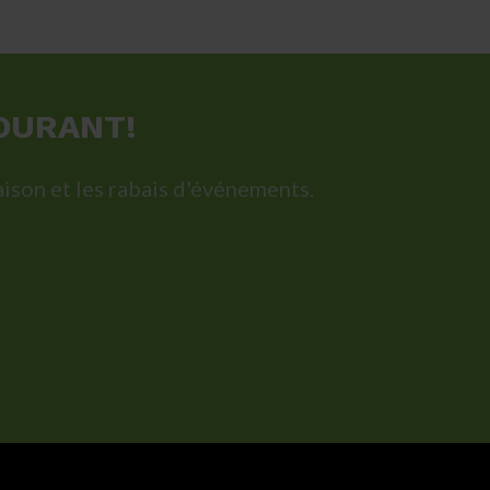
initial
actuel
initial
actuel
était :
est :
était :
est :
74,75 $.
50,00 $.
69,75 $.
35,00 $.
OURANT!
ison et les rabais d'événements.