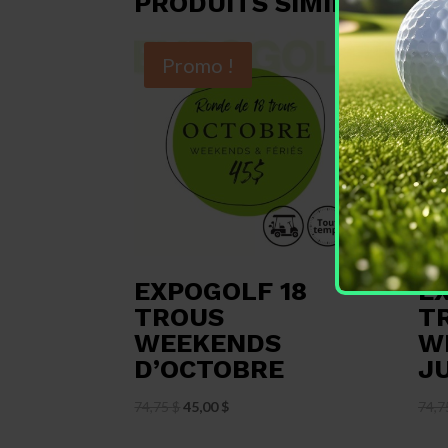
PRODUITS SIMILAIRES
Promo !
EXPOGOLF 18
E
TROUS
T
WEEKENDS
W
D’OCTOBRE
J
Le
Le
74,75
$
45,00
$
74,
prix
prix