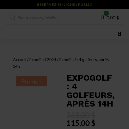
RÉSERVEZ EN LIGNE : PUBLIC
Recherche
0
Panier
0,00
$
de
produits
Accueil
/
ExpoGolf 2024
/ ExpoGolf : 4 golfeurs, après
14h
EXPOGOLF
Promo !
: 4
GOLFEURS,
APRÈS 14H
Le
268,00
$
prix
Le
115,00
$
initial