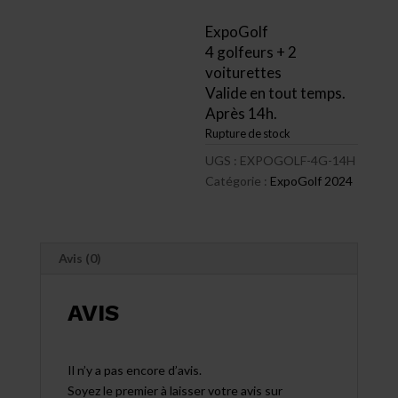
prix
était :
actuel
ExpoGolf
268,00 $.
est :
4 golfeurs + 2
115,00 $.
voiturettes
Valide en tout temps.
Après 14h.
Rupture de stock
UGS :
EXPOGOLF-4G-14H
Catégorie :
ExpoGolf 2024
Avis (0)
AVIS
Il n’y a pas encore d’avis.
Soyez le premier à laisser votre avis sur