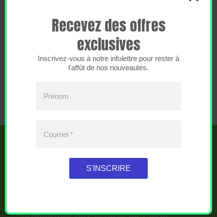
était :
est :
EXPOGOLF : 4 GOLFEURS,
Promo !
170,00 $.
100,00 $.
Recevez des offres
APRÈS 12H
exclusives
Le
Le
288,00
$
145,00
$
prix
prix
Inscrivez-vous à notre infolettre pour rester à
initial
actuel
l'affût de nos nouveautés.
était :
est :
288,00 $.
145,00 $.
Prénom
Courriel
*
SOYEZ LES PREMIERS
S'INSCRIRE
AU COURANT!
Vous recevrez en primeur les
promotions de saison et les rabais