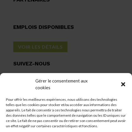
EMPLOIS DISPONIBLES
VOIR LES DÉTAILS
SUIVEZ-NOUS
Gérer le consentement aux
cookies
Pour offrir les meilleures expériences, nous utilisons des technologies
CERTIFICATIONS
telles que les cookies pour stocker et/ou accéder aux informations des
appareils. Le fait de consentir à ces technologies nous permettra de traiter
des données telles que le comportement de navigation ou les ID uniques sur
ce site. Le fait de ne pas consentir ou de retirer son consentement peut avoir
un effet négatif sur certaines caractéristiques et fonctions.