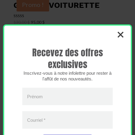
GOLF ET VOITURETTE
Promo !
Note
Le
Le
130,00
$
95,00
$
5.00
prix
prix
sur 5
initial
actuel
était :
est :
CARTE PROMO POUR LES
Recevez des offres
130,00 $.
95,00 $.
FÊTES
exclusives
56,53
$
Inscrivez-vous à notre infolettre pour rester à
l'affût de nos nouveautés.
Prénom
Courriel
*