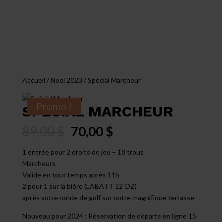
Accueil
/
Noel 2023
/ Spécial Marcheur
Promo !
SPÉCIAL MARCHEUR
Le
Le
89,00
$
70,00
$
prix
prix
initial
actuel
1 entrée pour 2 droits de jeu – 18 trous
était :
est :
Marcheurs
89,00 $.
70,00 $.
Valide en tout temps après 11h
2 pour 1 sur la bière (LABATT 12 OZ)
après votre ronde de golf sur notre magnifique terrasse
Nouveau pour 2024 : Réservation de départs en ligne 15