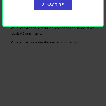
S'INSCRIRE
SOYEZ LES PREMIERS AU
COURANT!
Vous recevrez en primeur les promotions de saison et les
rabais d'événements.
Vous pouvez vous désabonner en tout temps.