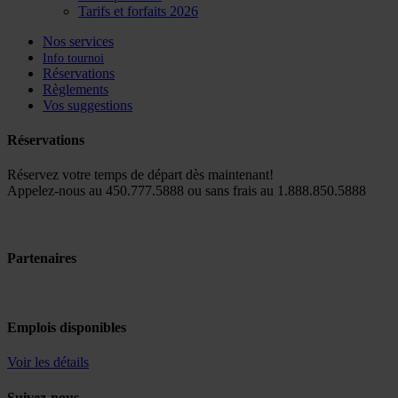
Tarifs et forfaits 2026
Nos services
Info tournoi
Réservations
Règlements
Vos suggestions
Réservations
Réservez votre temps de départ dès maintenant!
Appelez-nous au 450.777.5888 ou sans frais au 1.888.850.5888
Partenaires
Emplois disponibles
Voir les détails
Suivez-nous