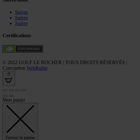
Suivre
Suivre
Suivre
Certifications
© 2022 GOLF LE ROCHER | TOUS DROITS RÉSERVÉS |
Conception
WebRubie
0
Mon panier
Fermer le panier