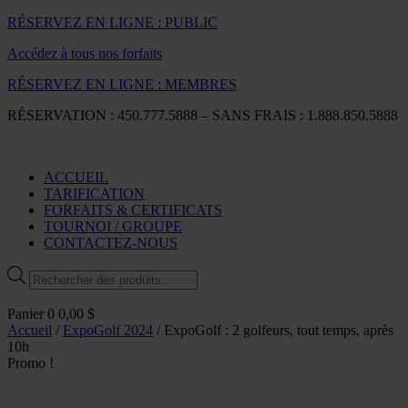
RÉSERVEZ EN LIGNE : PUBLIC
Accédez à tous nos forfaits
RÉSERVEZ EN LIGNE : MEMBRES
RÉSERVATION : 450.777.5888 – SANS FRAIS : 1.888.850.5888
ACCUEIL
TARIFICATION
FORFAITS & CERTIFICATS
TOURNOI / GROUPE
CONTACTEZ-NOUS
Recherche
de
produits
Panier
0
0,00
$
Accueil
/
ExpoGolf 2024
/ ExpoGolf : 2 golfeurs, tout temps, après
10h
Promo !