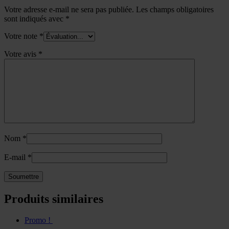
Votre adresse e-mail ne sera pas publiée.
Les champs obligatoires
sont indiqués avec
*
Votre note
*
Votre avis
*
Nom
*
E-mail
*
Produits similaires
Promo !