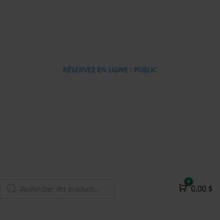
RÉSERVEZ EN LIGNE : PUBLIC
Recherche
0
Panier
0,00
$
de
produits