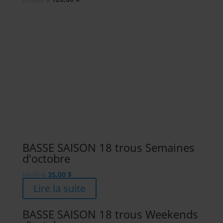
prix
prix
initial
actuel
était :
est :
215,00 $.
120,00 $.
BASSE SAISON 18 trous Semaines
d'octobre
Le
Le
69,75
$
35,00
$
prix
prix
Lire la suite
initial
actuel
était :
est :
BASSE SAISON 18 trous Weekends
69,75 $.
35,00 $.