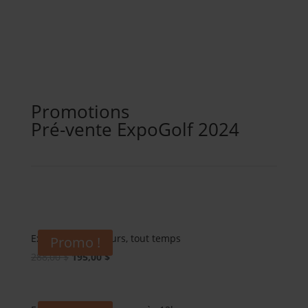
Promotions
Pré-vente ExpoGolf 2024
ExpoGolf : 4 golfeurs, tout temps
Promo !
Le
Le
288,00
$
195,00
$
prix
prix
initial
actuel